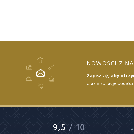
HOTEL
9
11
DATE
ADULTS
AUG
AUG
LOMNICA
NOWOŚCI Z NA
Zapisz się, aby otrz
oraz inspiracje podróż
9,5
/ 10