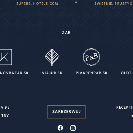
SUPERB, HOTELS.COM
ŚWIETNIE, TRUSTY
ZAR
A 92
RECEPT
ZAREZERWUJ
ATRY