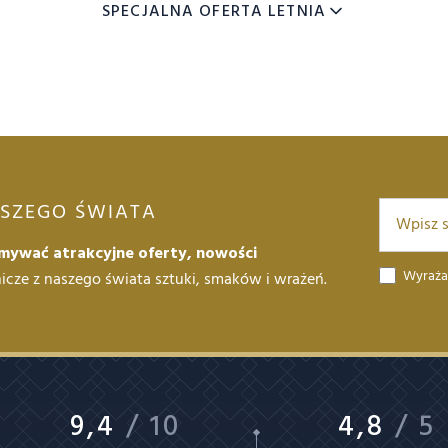
SPECJALNA OFERTA LETNIA
KIDS
SZEGO ŚWIATA
ymywać atrakcyjne oferty, nowości
Wyraża
nicze z naszego świata sztuki, smaków i wrażeń.
9,4
/ 10
4,8
/ 5