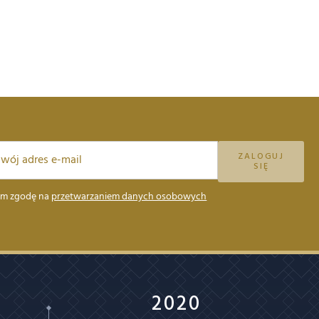
ZALOGUJ
SIĘ
m zgodę na
przetwarzaniem danych osobowych
2020