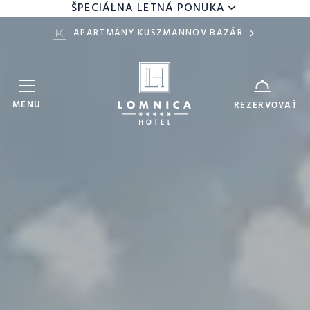
ŠPECIÁLNA LETNÁ PONUKA
APARTMÁNY KUSZMANNOV BAZÁR
Hotel Lomnica
ZARIADENIE
MENU
REZERVOVAŤ
7
9
DÁTUM
AUG
AUG
DOSPELÍ
DETI