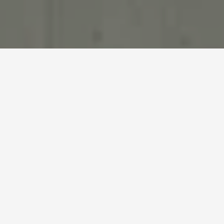
NÁŠ PRÍBEH
Našou inšpiráciou je jeden z najväčších
panovníckych rodov nielen na našom území, ale aj v
celej Európe – Habsburgovci. Pri tvorbe konceptu
sme vychádzali predovšetkým z historických faktov,
keďže hotel bol pôvodne postavený pre rakúsko-
uhorskú šľachtu v období vládnutia tejto dynastie. A