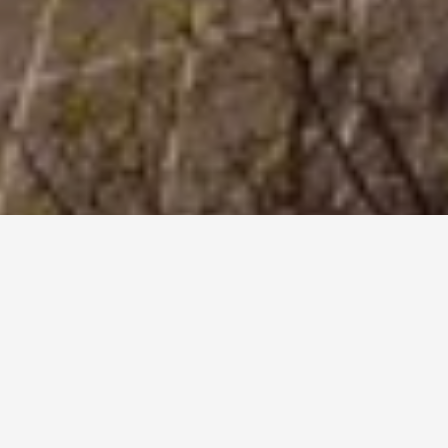
DÁVAME SI ZÁLEŽAŤ NA
OSOBNOM PRÍSTUPE A
NA TOM, ABY STE U NÁS