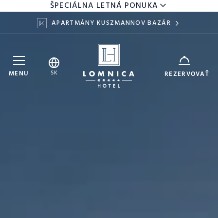
ŠPECIÁLNA LETNÁ PONUKA
APARTMÁNY KUSZMANNOV BAZÁR
Hotel Lomnica
ZARIADENIE
SK
MENU
REZERVOVAŤ
8
10
DÁTUM
AUG
AUG
DOSPELÍ
DETI