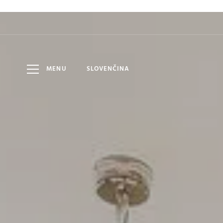
HOTEL
6
8
DÁTUM
DOSPELÍ
AUG
AUG
LOMNICA
MENU
SLOVENČINA