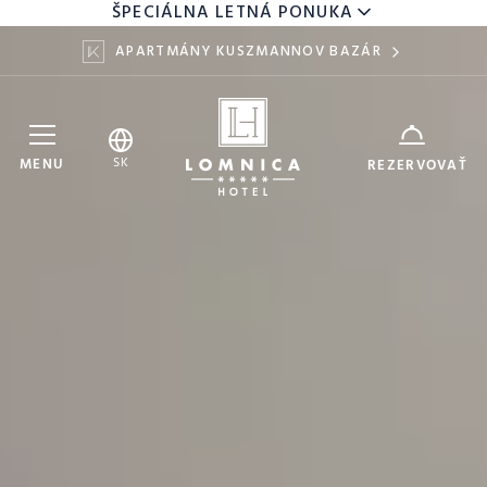
ŠPECIÁLNA LETNÁ PONUKA
APARTMÁNY KUSZMANNOV BAZÁR
Hotel Lomnica
ZARIADENIE
SK
MENU
REZERVOVAŤ
7
9
DÁTUM
AUG
AUG
DOSPELÍ
DETI