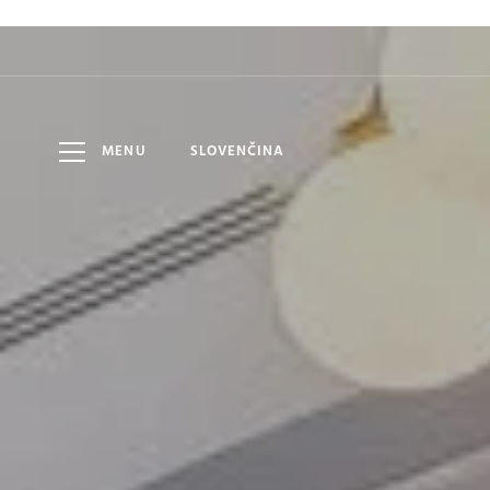
HOTEL
7
9
DÁTUM
DOSPELÍ
AUG
AUG
LOMNICA
MENU
SLOVENČINA