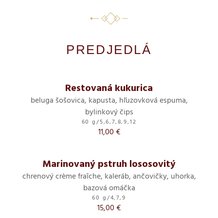
PREDJEDLÁ
Restovaná kukurica
beluga šošovica, kapusta, hľuzovková espuma,
bylinkový čips
60 g
/
5,6,7,8,9,12
11,00 €
Marinovaný pstruh lososovitý
chrenový crème fraîche, kaleráb, ančovičky, uhorka,
bazová omáčka
60 g
/
4,7,9
15,00 €