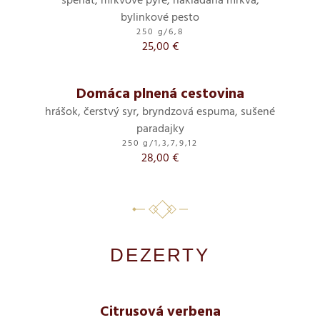
špenát, mrkvové pyré, nakladaná mrkva,
bylinkové pesto
250 g
/
6,8
25,00 €
Domáca plnená cestovina
hrášok, čerstvý syr, bryndzová espuma, sušené
paradajky
250 g
/
1,3,7,9,12
28,00 €
DEZERTY
Citrusová verbena