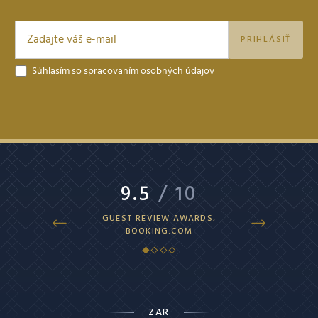
PRIHLÁSIŤ
Súhlasím so
spracovaním osobných údajov
9.5
/ 10
9.4
/ 
GUEST REVIEW AWARDS,
SUPERB, HOTEL
BOOKING.COM
ZAR