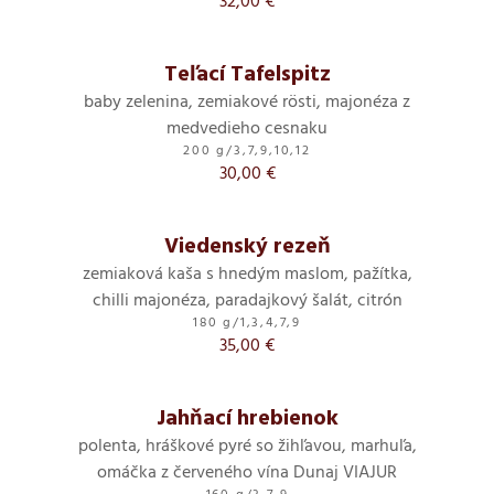
32,00 €
Teľací Tafelspitz
baby zelenina, zemiakové rösti, majonéza z
medvedieho cesnaku
200 g
/
3,7,9,10,12
30,00 €
Viedenský rezeň
zemiaková kaša s hnedým maslom, pažítka,
chilli majonéza, paradajkový šalát, citrón
180 g
/
1,3,4,7,9
35,00 €
Jahňací hrebienok
polenta, hráškové pyré so žihľavou, marhuľa,
omáčka z červeného vína Dunaj VIAJUR