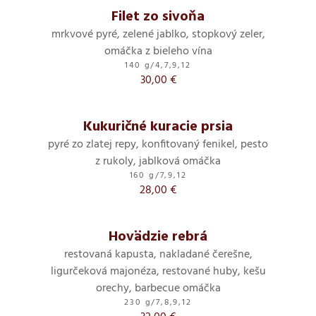
Filet zo sivoňa
mrkvové pyré, zelené jablko, stopkový zeler,
omáčka z bieleho vína
140 g
/
4,7,9,12
30,00 €
Kukuričné kuracie prsia
pyré zo zlatej repy, konfitovaný fenikel, pesto
z rukoly, jablková omáčka
160 g
/
7,9,12
28,00 €
Hovädzie rebrá
restovaná kapusta, nakladané čerešne,
ligurčeková majonéza, restované huby, kešu
orechy, barbecue omáčka
230 g
/
7,8,9,12