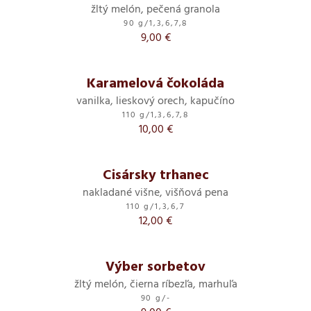
žltý melón, pečená granola
90 g
/
1,3,6,7,8
9,00 €
Karamelová čokoláda
vanilka, lieskový orech, kapučíno
110 g
/
1,3,6,7,8
10,00 €
Cisársky trhanec
nakladané višne, višňová pena
110 g
/
1,3,6,7
12,00 €
Výber sorbetov
žltý melón, čierna ríbezľa, marhuľa
90 g
/
-