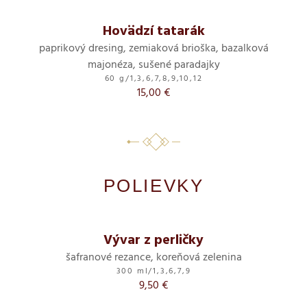
Hovädzí tatarák
paprikový dresing, zemiaková brioška, bazalková
majonéza, sušené paradajky
60 g
/
1,3,6,7,8,9,10,12
15,00 €
POLIEVKY
Vývar z perličky
šafranové rezance, koreňová zelenina
300 ml
/
1,3,6,7,9
9,50 €