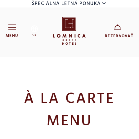
ŠPECIÁLNA LETNÁ PONUKA
SK
MENU
REZERVOVAŤ
Hotel Lomnica
ZARIADENIE
7
9
DÁTUM
AUG
AUG
DOSPELÍ
À LA CARTE
DETI
MENU