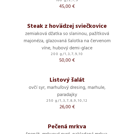
160 g
/
3,7,9
45,00 €
Steak z hovädzej sviečkovice
zemiaková džatka so slaninou, pažítková
majonéza, glazovaná šalotka na červenom
víne, hubový demi-glace
200 g
/
1,3,7,9,10
50,00 €
Listový šalát
ovčí syr, marhuľový dresing, marhule,
paradajky
250 g
/
1,3,7,8,9,10,12
26,00 €
Pečená mrkva