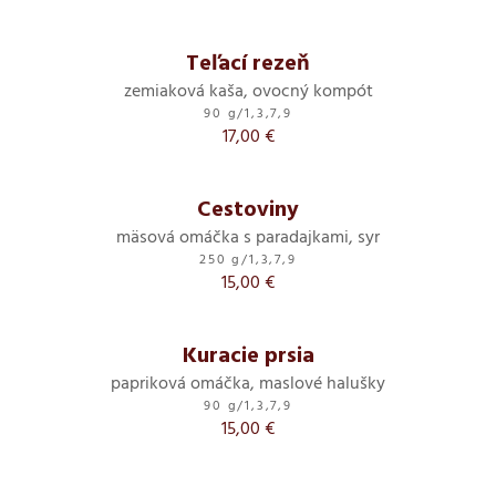
Teľací rezeň
zemiaková kaša, ovocný kompót
90 g
/
1,3,7,9
17,00 €
Cestoviny
mäsová omáčka s paradajkami, syr
250 g
/
1,3,7,9
15,00 €
Kuracie prsia
papriková omáčka, maslové halušky
90 g
/
1,3,7,9
15,00 €