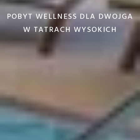
POBYT WELLNESS DLA DWOJGA
W TATRACH WYSOKICH