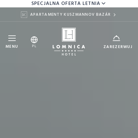
SPECJALNA OFERTA LETNIA
APARTAMENTY KUSZMANNOV BAZÁR
Hotel Lomnica
SERVICE
PL
MENU
ZAREZERWUJ
7
9
DATE
AUG
AUG
ADULTS
KIDS