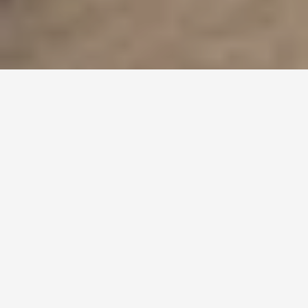
Pobyt wellness dla dwojga
w Tatrach Wysokich:
romantyczny weekend
w Tatrzańskiej Łomnicy
Zafunduj sobie relaksujące wakacje w spokojnym otoczeniu Tatr
Wysokich z
weekendowy pobyt dla dwojga
. Przygotowaliśmy
dla Ciebie dni pełne komfortu i romantyzmu.
Czasami potrzeba tak niewiele, aby naładować baterie i
przypomnieć naszym bliskim, jak bardzo ich kochamy. Ciesz się
słodkimi notatkami, masażami, pysznym jedzeniem i cichymi
rozmowami pod czystym niebem jako para.