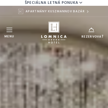
ŠPECIÁLNA LETNÁ PONUKA
APARTMÁNY KUSZMANNOV BAZÁR
Hotel Lomnica
ZARIADENIE
MENU
REZERVOVAŤ
8
10
DÁTUM
AUG
AUG
DOSPELÍ
DETI