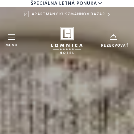
ŠPECIÁLNA LETNÁ PONUKA
APARTMÁNY KUSZMANNOV BAZÁR
Hotel Lomnica
ZARIADENIE
MENU
REZERVOVAŤ
7
9
DÁTUM
AUG
AUG
DOSPELÍ
DETI