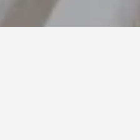
03.08.2026
SILVESTER V TATRÁCH BEZ
STRESU: AKO SI HO UŽIŤ
NAPLNO