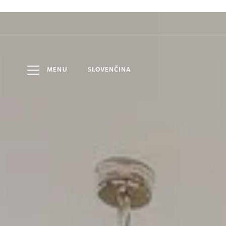
HOTEL
7
9
DÁTUM
DOSPELÍ
AUG
AUG
LOMNICA
MENU
SLOVENČINA