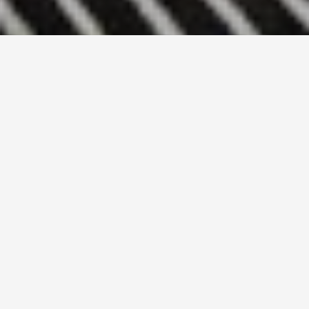
DETAIL IZBY
Moderné izby sa nachádzajú v modernej časti
hotela a spĺňajú všetky požiadavky
komfortného bývania. Izby s rozlohou 24 m²
sú zariadené s prihliadnutím na maximálnu
účelovosť a estetickosť vnútorného
vybavenia.