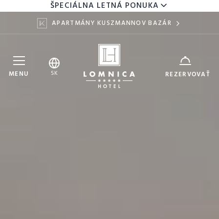
ŠPECIÁLNA LETNÁ PONUKA
APARTMÁNY KUSZMANNOV BAZÁR
Hotel Lomnica
ZARIADENIE
SK
MENU
REZERVOVAŤ
7
9
DÁTUM
AUG
AUG
DOSPELÍ
DETI