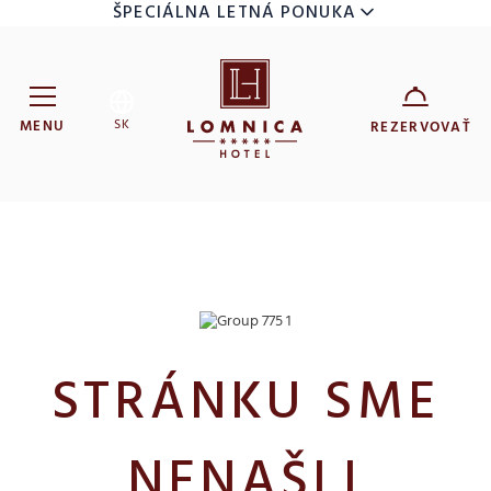
ŠPECIÁLNA LETNÁ PONUKA
SK
MENU
REZERVOVAŤ
Hotel Lomnica
ZARIADENIE
7
9
DÁTUM
AUG
AUG
DOSPELÍ
DETI
STRÁNKU SME
NENAŠLI