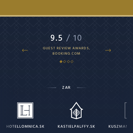
9.5
/ 10
9.4
/ 
GUEST REVIEW AWARDS,
SUPERB, HOTEL
BOOKING.COM
ZAR