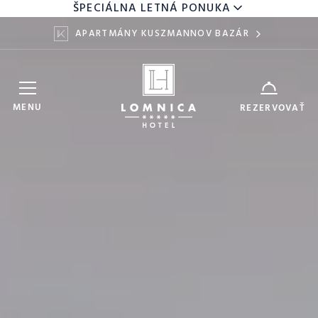
ŠPECIÁLNA LETNÁ PONUKA
APARTMÁNY KUSZMANNOV BAZÁR
Hotel Lomnica
ZARIADENIE
MENU
REZERVOVAŤ
9
11
DÁTUM
AUG
AUG
DOSPELÍ
DETI