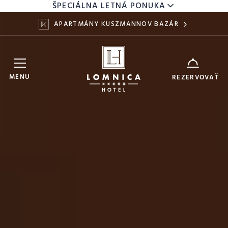
ŠPECIÁLNA LETNÁ PONUKA
APARTMÁNY KUSZMANNOV BAZÁR
Hotel Lomnica
ZARIADENIE
MENU
REZERVOVAŤ
9
11
DÁTUM
AUG
AUG
DOSPELÍ
DETI