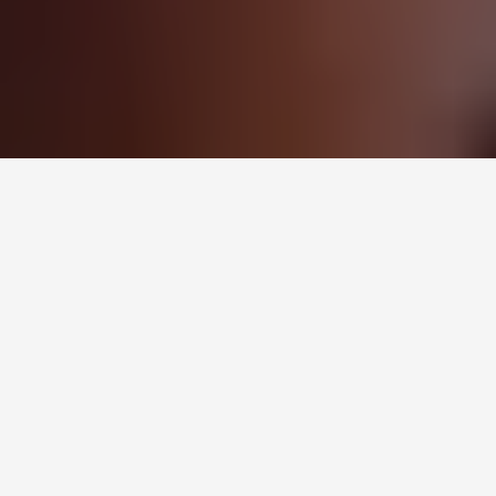
Tento blog nie je o odmeňovaní ľudí v gastro segmente, preto
nebudem túto tému rozvíjať ďalej, ale tí, čo v tomto biznise pracujú,
vedia, že nedostatok personálu spôsobili aj neférové praktiky
mnohých zamestnávateľov. Tomu, že práve v Hoteli Lomnica je
prístup k ľuďom iný, noví zamestnanci uveria až vtedy, keď im príde
prvá výplata. Ale opäť odbočujem.
Čašníčka s 3 vysokými
školami a 4 titulmi? Áno!
Počas spomínaného rozhovoru mi napadlo, prečo si tú prácu