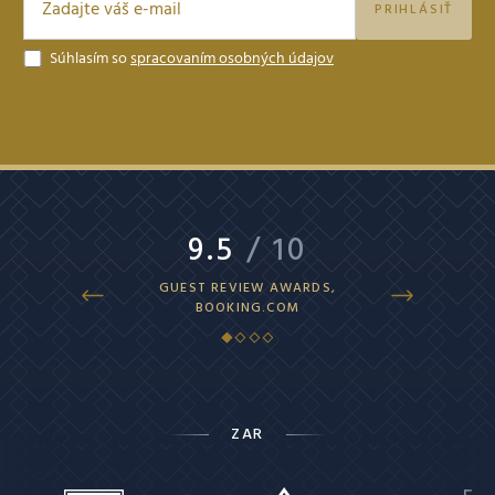
PRIHLÁSIŤ
Súhlasím so
spracovaním osobných údajov
9.5
/ 10
9.4
/ 
GUEST REVIEW AWARDS,
SUPERB, HOTEL
BOOKING.COM
ZAR