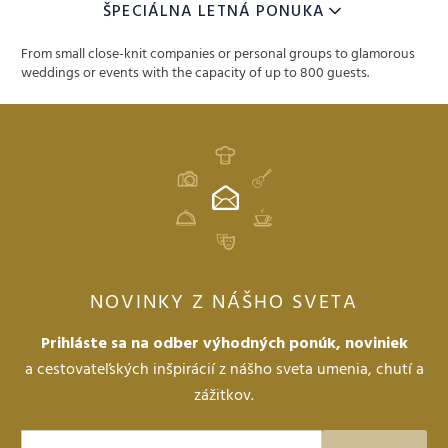
ŠPECIÁLNA LETNÁ PONUKA
From small close-knit companies or personal groups to glamorous
weddings or events with the capacity of up to 800 guests.
Hotel Lomnica
ZARIADENIE
9
11
DÁTUM
AUG
AUG
DOSPELÍ
NOVINKY Z NÁŠHO SVETA
DETI
Prihláste sa na odber výhodných ponúk, noviniek
a cestovateľských inšpirácií z nášho sveta umenia, chutí a
zážitkov.