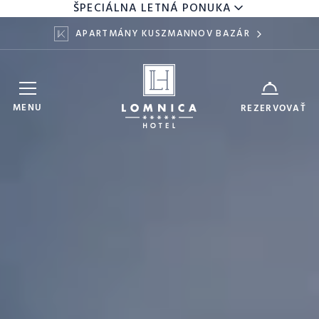
ŠPECIÁLNA LETNÁ PONUKA
APARTMÁNY KUSZMANNOV BAZÁR
Hotel Lomnica
ZARIADENIE
MENU
REZERVOVAŤ
7
9
DÁTUM
AUG
AUG
DOSPELÍ
DETI