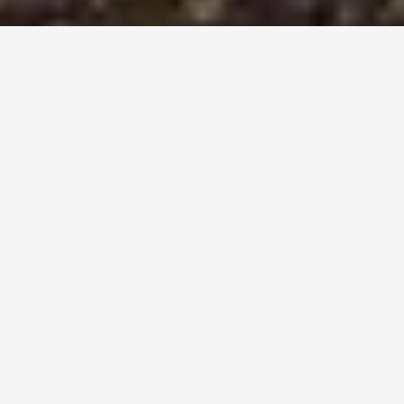
Návštevníci Tatier ho poznajú ako Hotel Tatry, tí skôr
narodení ako bývalý Kuszmannov bazár. Priamo v srdci
Tatranskej Lomnice pribudne od leta 2023 poctivá
remeselná pekáreň a cukráreň s domácimi zákuskami.
Nielen Tatranci, ale aj turisti prechádzajúci rozsiahlym
kúpeľným parkom v centre Tatranskej Lomnice, si tak budú
môcť pochutnať na čerstvom, chrumkavom a ešte teplom
kváskovom chlebíku alebo sladkom, či slanom drobnom
pečive.