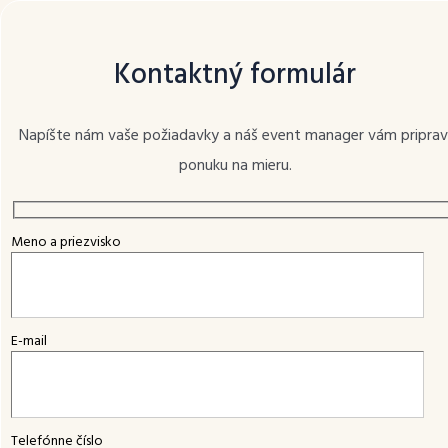
Špeciálna letná ponuka
Získajte zľavu až do 20%.
Rezervujte si pobyt vo vybraných
Kontaktný formulár
termínoch teraz za zvýhodnenú cenu.
Využiť zvýhodnené termíny
Hotel Lomnica
ZARIADENIE
Napíšte nám vaše požiadavky a náš event manager vám priprav
apartmány Kuszmannov bazár
ponuku na mieru.
8
10
DÁTUM
AUG
AUG
SK
Meno a priezvisko
MENU
REZERVOVAŤ
DOSPELÍ
DETI
E-mail
Telefónne číslo