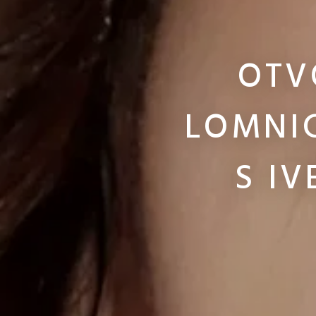
OTV
LOMNI
S I