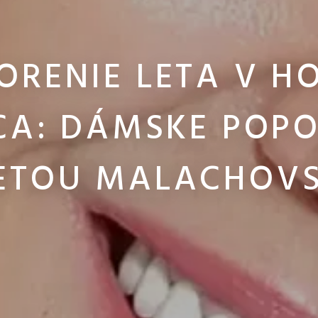
ORENIE LETA V HO
CA: DÁMSKE POPO
VETOU MALACHOV