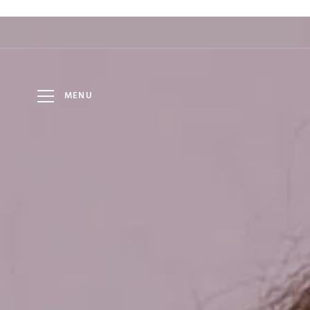
HOTEL
6
8
DÁTUM
DOSPELÍ
AUG
AUG
LOMNICA
MENU