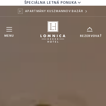
ŠPECIÁLNA LETNÁ PONUKA
APARTMÁNY KUSZMANNOV BAZÁR
Hotel Lomnica
ZARIADENIE
MENU
REZERVOVAŤ
8
10
DÁTUM
AUG
AUG
DOSPELÍ
DETI