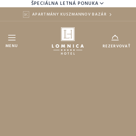
ŠPECIÁLNA LETNÁ PONUKA
APARTMÁNY KUSZMANNOV BAZÁR
Hotel Lomnica
ZARIADENIE
MENU
REZERVOVAŤ
8
10
DÁTUM
AUG
AUG
DOSPELÍ
DETI