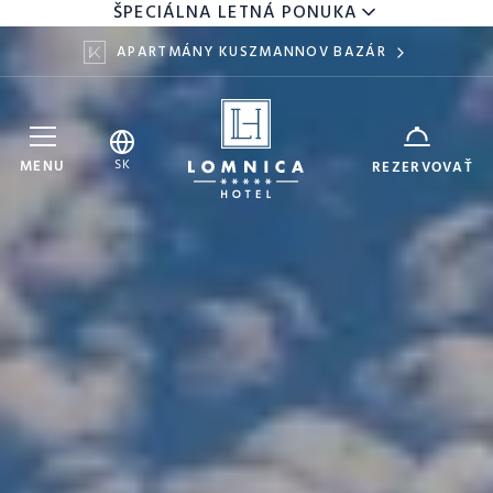
ŠPECIÁLNA LETNÁ PONUKA
APARTMÁNY KUSZMANNOV BAZÁR
Hotel Lomnica
ZARIADENIE
SK
MENU
REZERVOVAŤ
7
9
DÁTUM
AUG
AUG
DOSPELÍ
DETI