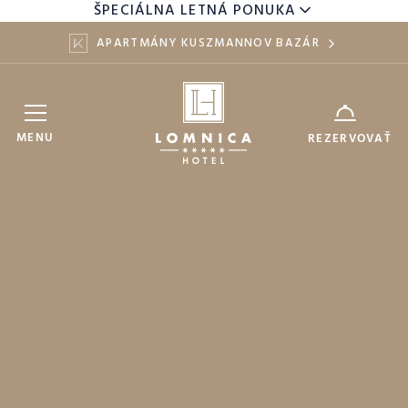
ŠPECIÁLNA LETNÁ PONUKA
APARTMÁNY KUSZMANNOV BAZÁR
Hotel Lomnica
ZARIADENIE
MENU
REZERVOVAŤ
8
10
DÁTUM
AUG
AUG
DOSPELÍ
DETI