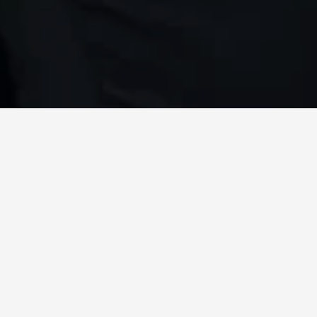
Ktorá reštaurácia je výnimočná, inovatívna, s dokonalým servisom?
Odpoveď na túto otázku odkrylo slávnostné podujatie pod názvom
Falstaff Awards 2026. Táto gastronomická udalosť sa uskutočnila 17.
marca 2026 v Bratislave a bol to večer zaujímavých debát
a nápadov. Nezostalo však iba pri stretnutiach. Druhý ročník
odovzdávania cien Falstaff Awards Slovensko priniesol uznanie pre
všetkých, ktorí denne posúvajú slovenskú gastronómiu
do brilantnej, modernej podoby. Zabodovala aj Reštaurácia Sissi
v Hoteli Lomnica.