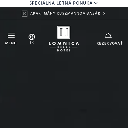
ŠPECIÁLNA LETNÁ PONUKA
APARTMÁNY KUSZMANNOV BAZÁR
Hotel Lomnica
ZARIADENIE
SK
MENU
REZERVOVAŤ
6
8
DÁTUM
AUG
AUG
DOSPELÍ
DETI