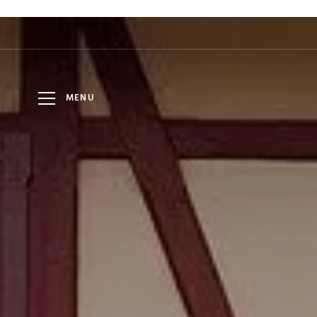
HOTEL
7
9
DÁTUM
DOSPELÍ
AUG
AUG
LOMNICA
MENU