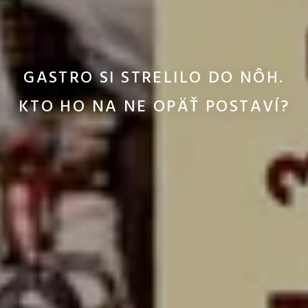
GASTRO SI STRELILO DO NÔH.
KTO HO NA NE OPÄŤ POSTAVÍ?