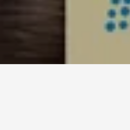
Práve s týmto zámerom sme si pre vás pripravili znamenitý
program,
ktorým vás budeme sprevádzať celým rokom 2018.
V úlohe hlavného partnera sme si nevedeli predstaviť ideálnejšiu
voľbu, akou je spolupráca s profesionálnym telesom
SĽUK
, ktoré
pôsobí v úlohe umeleckého interpreta tradičnej ľudovej kultúry už
od roku 1949. Naprieč rokom 2018 nás budú sprevádzať jeho
interaktívne, hudobno-tanečné i divadelné vystúpenia, ktoré nám