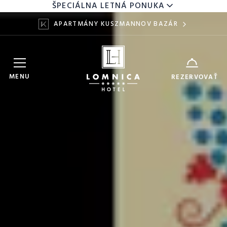
ŠPECIÁLNA LETNÁ PONUKA
APARTMÁNY KUSZMANNOV BAZÁR
Hotel Lomnica
ZARIADENIE
MENU
REZERVOVAŤ
9
11
DÁTUM
AUG
AUG
DOSPELÍ
DETI