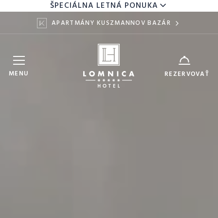
ŠPECIÁLNA LETNÁ PONUKA
APARTMÁNY KUSZMANNOV BAZÁR
Hotel Lomnica
ZARIADENIE
MENU
REZERVOVAŤ
8
10
DÁTUM
AUG
AUG
DOSPELÍ
DETI