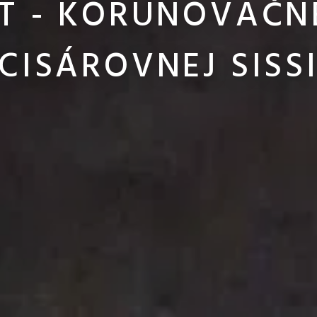
T - KORUNOVAČN
CISÁROVNEJ SISS