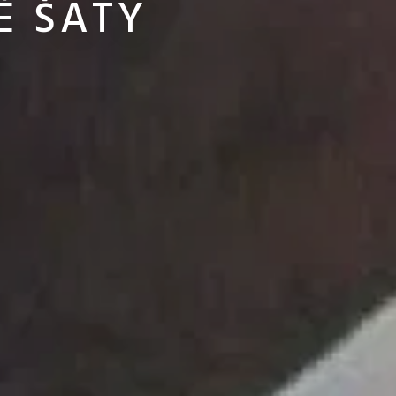
É ŠATY
I