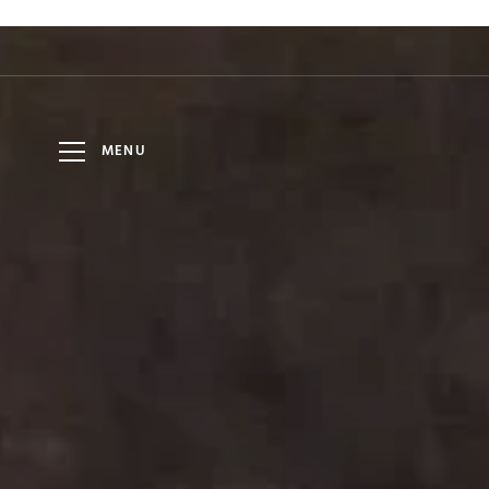
HOTEL
6
8
DÁTUM
DOSPELÍ
AUG
AUG
LOMNICA
MENU