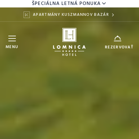
ŠPECIÁLNA LETNÁ PONUKA
APARTMÁNY KUSZMANNOV BAZÁR
Hotel Lomnica
ZARIADENIE
MENU
REZERVOVAŤ
6
8
DÁTUM
AUG
AUG
DOSPELÍ
DETI