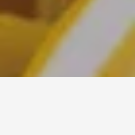
Veľká noc v Lomnici! Čo
sme pre vás pripravili?
Veľkonočné sviatky sú už pred dverami a my sme si v našom
hoteli pre vás v rámci špeciálneho pobytu pripravili pestrý
program. Na čo sa počas sviatkov môžete u nás tešiť?