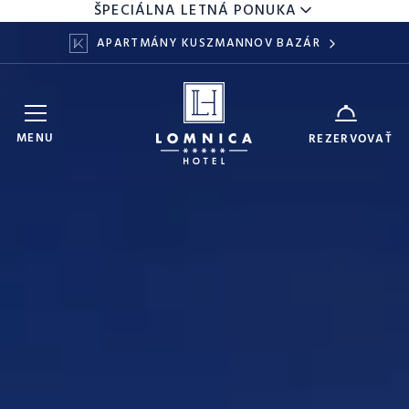
ŠPECIÁLNA LETNÁ PONUKA
APARTMÁNY KUSZMANNOV BAZÁR
Hotel Lomnica
ZARIADENIE
MENU
REZERVOVAŤ
9
11
DÁTUM
AUG
AUG
DOSPELÍ
DETI