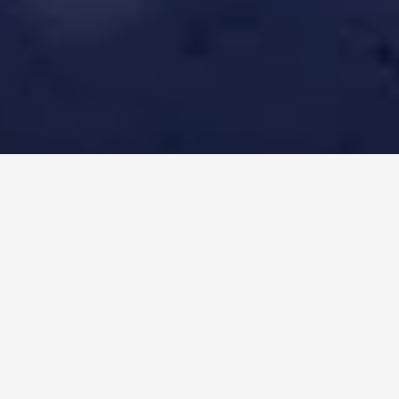
Organizácia vianočných trhov sa stala našou srdcovou záležitosťou,
veď kto by odolal čarovnej atmosfére šíriacej sa rozprávkovo
krásnym námestím Hotela Lomnica.
Najkrajšie obdobie v roku si tentokrát spestríme hudobným a
divadelným programom, vôňou vareného vína a chuťou výborného
jedla, no a v neposlednom rade ukážkou remesiel a remeselníckej
tvorby, ktorá bude i na predaj.
Štvrtý ročník Vianočných trhov bude prebiehať od piatku 20. do
nedele 22. decembra. Návštevníci sa môžu tešiť na bohatý program
na námestí Hotela Lomnica, ktorý je súčasťou Tatranských Vianoc
mesta Vysoké Tatry.