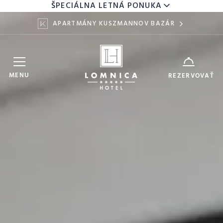
ŠPECIÁLNA LETNÁ PONUKA
APARTMÁNY KUSZMANNOV BAZÁR
Hotel Lomnica
ZARIADENIE
MENU
REZERVOVAŤ
6
8
DÁTUM
AUG
AUG
DOSPELÍ
DETI