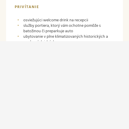
PRIVÍTANIE
osviežujúci welcome drink na recepcii
služby portiera, ktorý vám ochotne pomôže s
batožinou či preparkuje auto
ubytovanie v plne klimatizovaných historických a
moderných izbách
GASTRONÓMIA
live cooking, jedlá bohaté na čerstvú zeleninu z našej
usadlosti Farná a lokálnych fariem,
domáce, remeselné pečivá a zákusky z prvej
remeselnej pekárne a cukrárne v Tatrách
Kuszmannov bazár,
čerstvé limonády, víno z našej produkcie VIAJUR