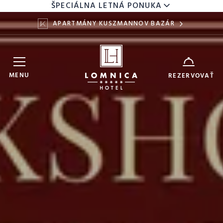
ŠPECIÁLNA LETNÁ PONUKA
APARTMÁNY KUSZMANNOV BAZÁR
Hotel Lomnica
ZARIADENIE
MENU
REZERVOVAŤ
7
9
DÁTUM
AUG
AUG
DOSPELÍ
DETI