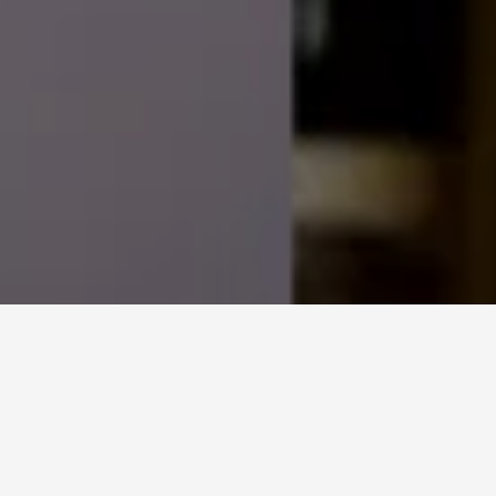
Milovníci vína si prídu na svoje ako prví, a to
24. marca
. Do tajov
výroby, ktoré starostlivo opatrujú už štyri generácie
Bertovcov
,
nás zasvetia bratia Matúš a Lukáš. Prezradia vám napríklad to, ako
vznikalo ich vinárstvo a koho odtlačky zdobia etikety fliaš. Počas
degustácie najvzácnejších plodov ich práce, vás pobavia
súrodeneckými zážitkami a príbehmi priamo z viníc.