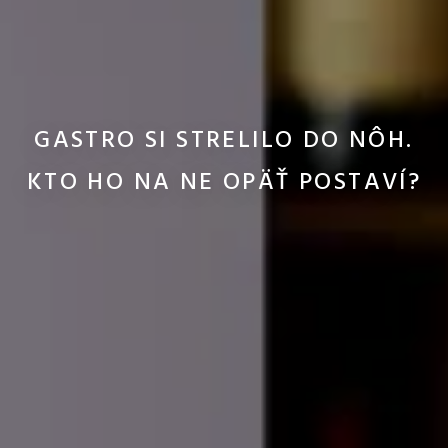
GASTRO SI STRELILO DO NÔH.
KTO HO NA NE OPÄŤ POSTAVÍ?