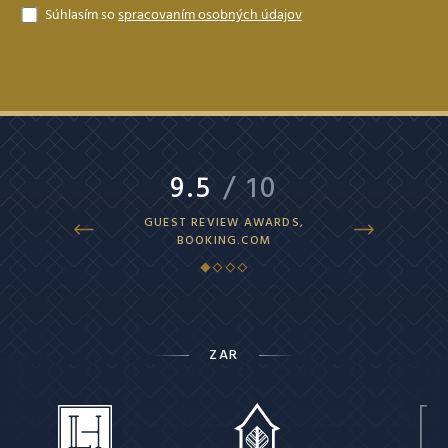
Súhlasím so
spracovaním osobných údajov
9.5
/ 10
9.4
/ 
GUEST REVIEW AWARDS,
SUPERB, HOTEL
BOOKING.COM
ZAR