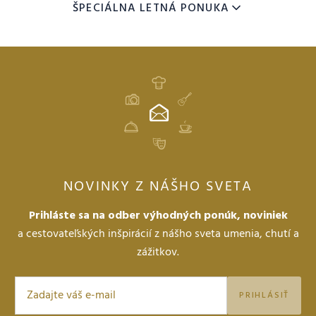
ŠPECIÁLNA LETNÁ PONUKA
Hotel Lomnica
ZARIADENIE
10
12
DÁTUM
AUG
AUG
DOSPELÍ
NOVINKY Z NÁŠHO SVETA
Prihláste sa na odber výhodných ponúk, noviniek
DETI
a cestovateľských inšpirácií z nášho sveta umenia, chutí a
zážitkov.
PRIHLÁSIŤ