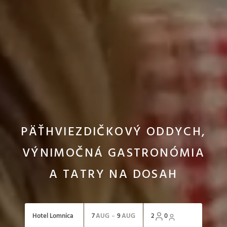
PÄŤHVIEZDIČKOVÝ ODDYCH,
VÝNIMOČNÁ GASTRONÓMIA
A TATRY NA DOSAH
Hotel Lomnica
7
AUG
9
AUG
2
0