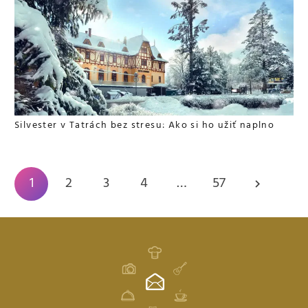
Silvester v Tatrách bez stresu: Ako si ho užiť naplno
1
2
3
4
…
57