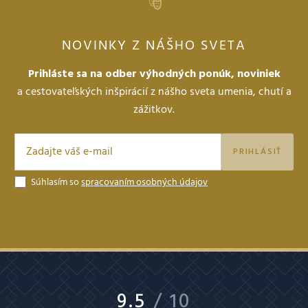
NOVINKY Z NÁŠHO SVETA
Prihláste sa na odber výhodných ponúk, noviniek
a cestovateľských inšpirácií z nášho sveta umenia, chutí a
zážitkov.
PRIHLÁSIŤ
Súhlasím so
spracovaním osobných údajov
9.5
/ 10
9.4
/ 