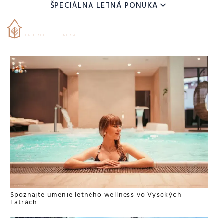
ŠPECIÁLNA LETNÁ PONUKA
Hotel Lomnica
ZARIADENIE
9
11
DÁTUM
AUG
AUG
DOSPELÍ
DETI
Spoznajte umenie letného wellness vo Vysokých
Tatrách