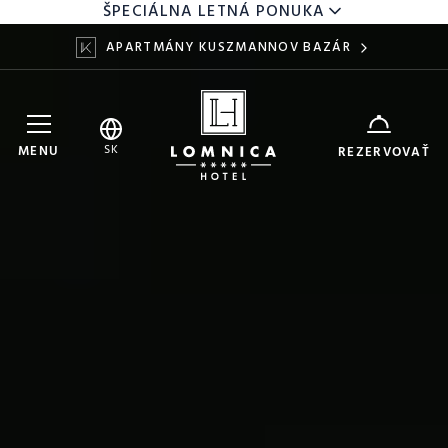
ŠPECIÁLNA LETNÁ PONUKA
APARTMÁNY KUSZMANNOV BAZÁR
Hotel Lomnica
ZARIADENIE
SK
MENU
REZERVOVAŤ
7
9
DÁTUM
AUG
AUG
DOSPELÍ
DETI