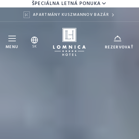
ŠPECIÁLNA LETNÁ PONUKA
APARTMÁNY KUSZMANNOV BAZÁR
Hotel Lomnica
ZARIADENIE
SK
MENU
REZERVOVAŤ
7
9
DÁTUM
AUG
AUG
DOSPELÍ
DETI